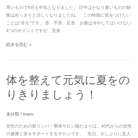
え
早いもので9月も中旬となりました。 日中はかなり暑いものの朝
に
晩はめっきりと涼しくなりましたね。 この時期に気をつけたい
ご
ことは“冷え”です。 首、手首、足首、お腹は冷やしてはいけない
注
4つのポイントですが、見落
意！
続きを読む »
体
体を整えて元気に夏をの
を
整
りきりましょう！
え
て
元
未分類
/
mami
気
女性のための新リンパ・整体サロン陽だまりは、40代からの女性
に
の健康と美をサポートするサロンです。 先日、久しぶりに友人
夏