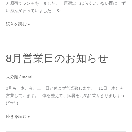
と原宿でランチをしました。 原宿はしばらくいかない間に、ず
を
いぶん変わっていました。 &n
の
り
続きを読む »
き
り
ま
し
8
8月営業日のお知らせ
ょ
月
う！
営
業
未分類
/
mami
日
の
8月も 木、金、土、日と休まず営業致します。 11日（木）も
お
営業しています。 体を整えて、猛暑を元気に乗りきりましょう
知
(*^o^*)
ら
続きを読む »
せ