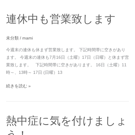
連
連休中も営業致します
休
中
も
未分類
/
mami
営
業
今週末の連休も休まず営業致します。 下記時間帯に空きがあり
致
ます。 今週末の連休も7月16日（土曜）17日（日曜）と休まず営
し
業致します。 下記時間帯に空きがあります。 16日（土曜）11
ま
時～、13時～ 17日 (日曜）13
す
続きを読む »
熱
熱中症に気を付けましょ
中
症
う！