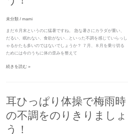
に
気
を
未分類
/
mami
付
まだ６月末というのに猛暑ですね。 急な暑さにカラダが重い、
け
だるい、眠れない、食欲がない…といった不調を感じていらっし
ま
ゃるかたも多いのではないでしょうか？ ７月、８月を乗り切る
し
ためには今のうちに体の歪みを整えて
ょ
う！
続きを読む »
耳
耳ひっぱり体操で梅雨時
ひ
っ
の不調をのりきりましょ
ぱ
り
う！
体