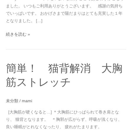
ました。 いつもご利用ありがとうございます。 感謝の気持ち
でいっぱいです。 おかげさまで陽だまりはとても充実した１年
となりました。 […]
続きを読む »
簡
簡単！ 猫背解消 大胸
単！
猫
筋ストレッチ
背
解
消
未分類
/
mami
大
[大胸筋が硬くなると…] ＊大胸筋にひっぱられて巻き肩とな
胸
り、 猫背となります。 ＊胸郭が広がらず、呼吸が浅くなり、
筋
良い睡眠がとれなくなったり、 疲れがたまります。
ス