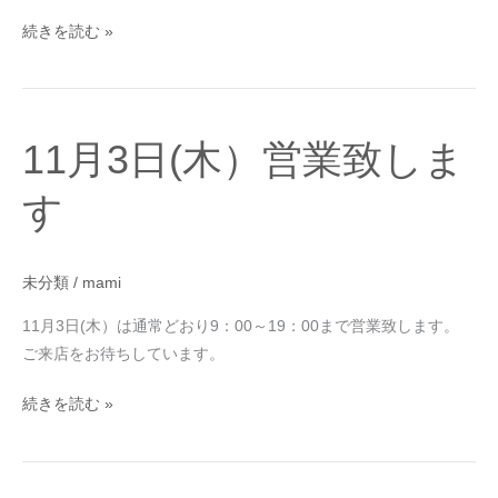
ト
続きを読む »
レ
ッ
チ
11
11月3日(木）営業致しま
月
3
す
日
(木）
営
未分類
/
mami
業
11月3日(木）は通常どおり9：00～19：00まで営業致します。
致
ご来店をお待ちしています。
し
ま
続きを読む »
す