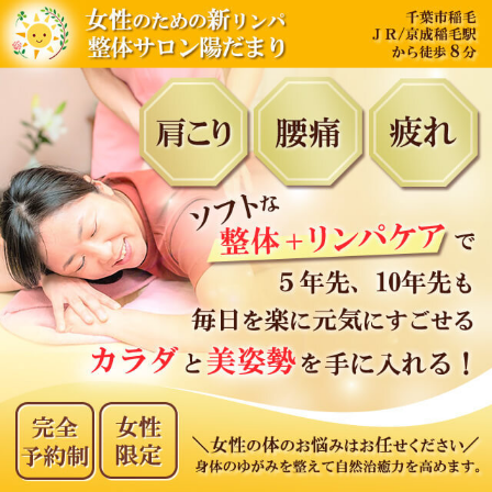
内
容
を
ス
キ
ッ
プ