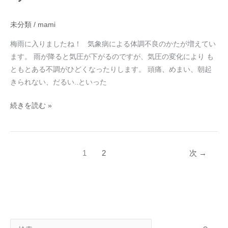
操
で
未分類
/
mami
梅
梅雨に入りましたね！ 気象病による体調不良のかたが増えてい
雨
ます。 雨が降ると気圧が下がるのですが、気圧の変化により も
時
ともとある不調がひどくなったりします。 頭痛、めまい、朝起
の
きられない、だるい..といった
不
調
続きを読む »
を
の
り
き
1
2
次
→
り
ま
し
ょ
う！
検