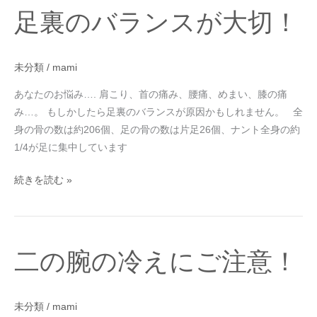
足
足裏のバランスが大切！
裏
の
バ
未分類
/
mami
ラ
ン
あなたのお悩み…. 肩こり、首の痛み、腰痛、めまい、膝の痛
ス
み…。 もしかしたら足裏のバランスが原因かもしれません。 全
が
身の骨の数は約206個、足の骨の数は片足26個、ナント全身の約
大
1/4が足に集中しています
切！
続きを読む »
二
二の腕の冷えにご注意！
の
腕
の
未分類
/
mami
冷