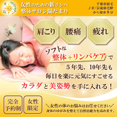
内
容
を
ス
キ
ッ
プ