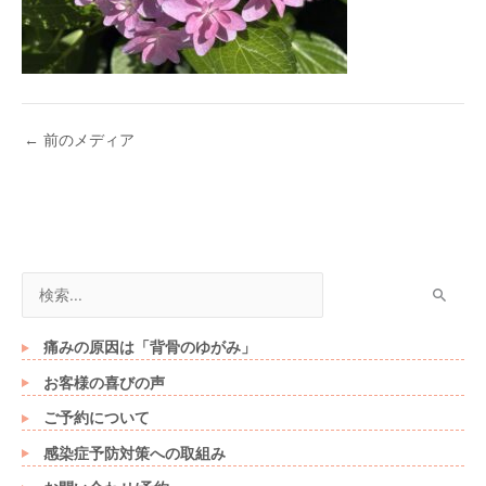
←
前のメディア
検
索
対
痛みの原因は「背骨のゆがみ」
象
お客様の喜びの声
:
ご予約について
感染症予防対策への取組み