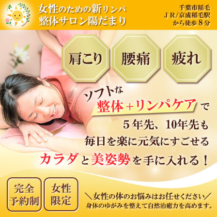
内
容
を
ス
キ
ッ
プ