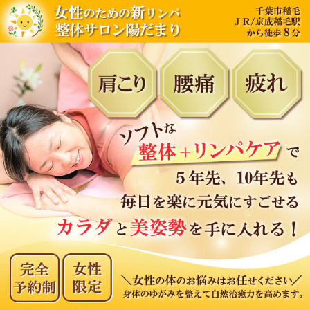
内
容
を
ス
キ
ッ
プ