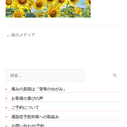
←
前のメディア
検
索
対
痛みの原因は「背骨のゆがみ」
象
お客様の喜びの声
:
ご予約について
感染症予防対策への取組み
お問い合わせ/予約