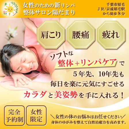
内
容
を
ス
キ
ッ
プ