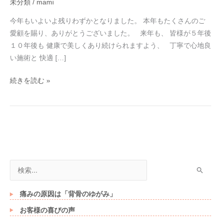
未分類
/
mami
挨
拶
今年もいよいよ残りわずかとなりました。 本年もたくさんのご
愛顧を賜り、ありがとうございました。 来年も、 皆様が５年後
１０年後も 健康で美しくあり続けられますよう、 丁寧で心地良
い施術と 快適 […]
続きを読む »
検
索
対
痛みの原因は「背骨のゆがみ」
象
お客様の喜びの声
: