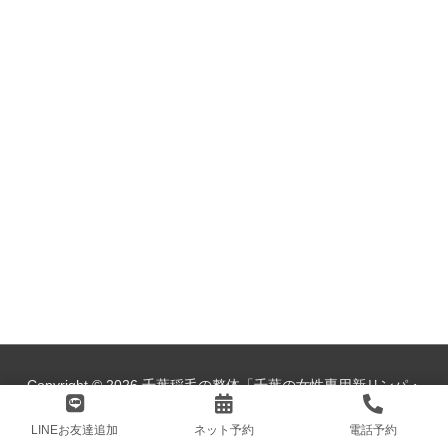
Copyright © 2026
千葉稲毛の整体「千葉の女性専用新リンパ・
整体サロン陽だまり」
LINEお友達追加
ネット予約
電話予約