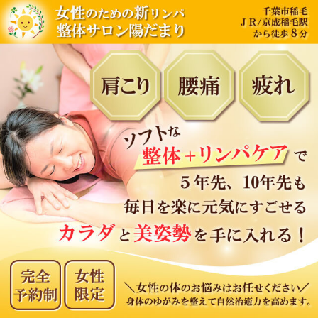
内
容
を
ス
キ
ッ
プ