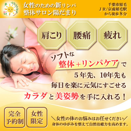
内
容
を
ス
キ
ッ
プ