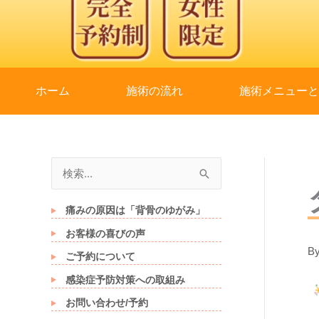
ホーム
施術の流れ
施術メニュー
検
索
対
痛みの原因は「背骨のゆがみ」
象
お客様の喜びの声
B
:
ご予約について
感染症予防対策への取組み
お問い合わせ/予約