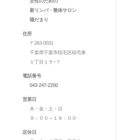
女性のための
新リンパ・整体サロン
陽だまり
住所
〒263-0031
千葉県千葉市稲毛区稲毛東
１丁目１５−７
電話番号
043-247-2200
営業日
木・金・土・日
９：００～１９：００
定休日