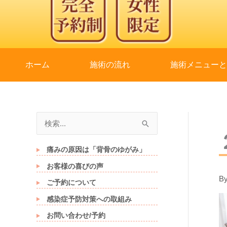
ホーム
施術の流れ
施術メニュー
検
索
対
痛みの原因は「背骨のゆがみ」
象
お客様の喜びの声
B
:
ご予約について
感染症予防対策への取組み
お問い合わせ/予約