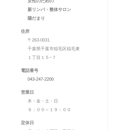
女性のための
新リンパ・整体サロン
陽だまり
住所
〒263-0031
千葉県千葉市稲毛区稲毛東
１丁目１５−７
電話番号
043-247-2200
営業日
木・金・土・日
９：００～１９：００
定休日