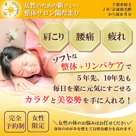
内
容
を
ス
キ
ッ
プ